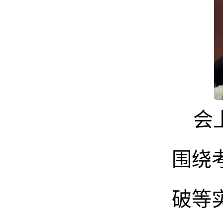
会
围绕
破等