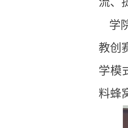
流、
学
教创
学模
料蜂